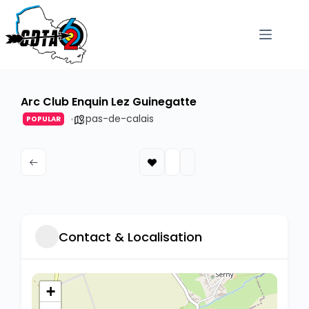
passer
au
contenu
Arc Club Enquin Lez Guinegatte
pas-de-calais
POPULAR
Contact & Localisation
+