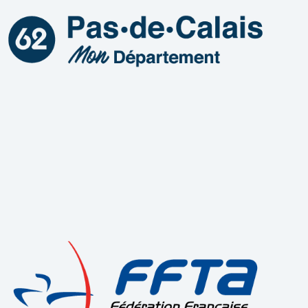
V
N
U
T
E
S
É
V
È
N
E
M
E
N
T
S