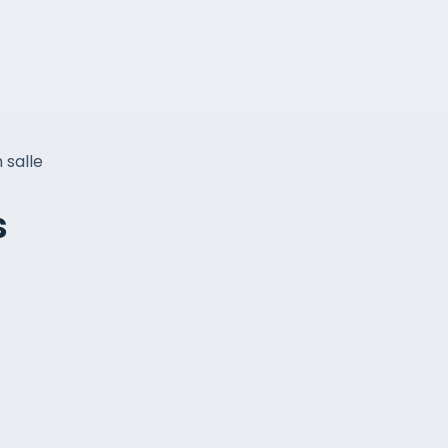
 salle
s