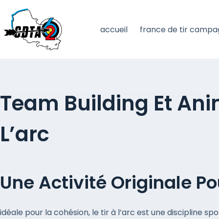
passer
au
accueil
france de tir campa
contenu
Team Building Et Ani
L’arc
Une Activité Originale P
idéale pour la cohésion, le tir à l’arc est une discipline sp