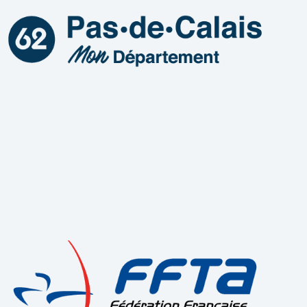
V
N
U
T
E
S
É
V
È
N
E
M
E
N
T
S