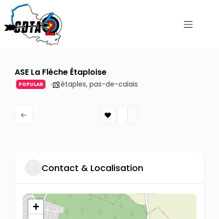
passer
au
contenu
ASE La Flèche Étaploise
étaples
,
pas-de-calais
POPULAR
Contact & Localisation
+