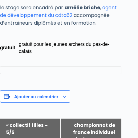
le stage sera encadré par
amélie briche
,
agent
de développement du cdta62
accompagnée
d’entraîneurs diplômés et en formation.
gratuit pour les jeunes archers du pas-de-
gratuit
calais
Ajouter au calendrier
N
«
collectif filles –
championnat de
A
5/5
france individuel
V