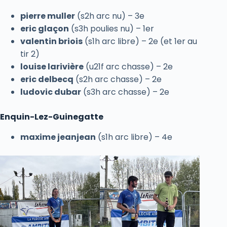
pierre muller
(s2h arc nu) – 3e
eric glaçon
(s3h poulies nu) – 1er
valentin briois
(s1h arc libre) – 2e (et 1er au
tir 2)
louise larivière
(u21f arc chasse) – 2e
eric delbecq
(s2h arc chasse) – 2e
ludovic dubar
(s3h arc chasse) – 2e
Enquin-Lez-Guinegatte
maxime jeanjean
(s1h arc libre) – 4e