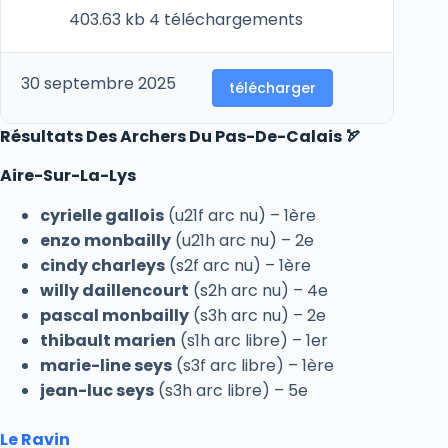
403.63 kb
4 téléchargements
30 septembre 2025
télécharger
Résultats Des Archers Du Pas-De-Calais 🏹
Aire-Sur-La-Lys
cyrielle gallois
(u21f arc nu) – 1ère
enzo monbailly
(u21h arc nu) – 2e
cindy charleys
(s2f arc nu) – 1ère
willy daillencourt
(s2h arc nu) – 4e
pascal monbailly
(s3h arc nu) – 2e
thibault marien
(s1h arc libre) – 1er
marie-line seys
(s3f arc libre) – 1ère
jean-luc seys
(s3h arc libre) – 5e
Le Ravin