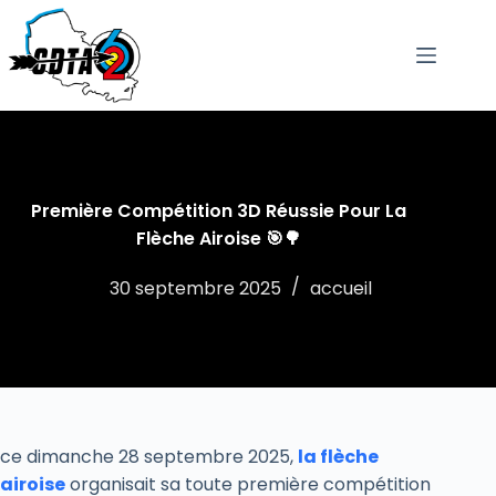
passer
au
contenu
Première Compétition 3D Réussie Pour La
Flèche Airoise 🎯🌳
30 septembre 2025
accueil
ce dimanche 28 septembre 2025,
la flèche
airoise
organisait sa toute première compétition