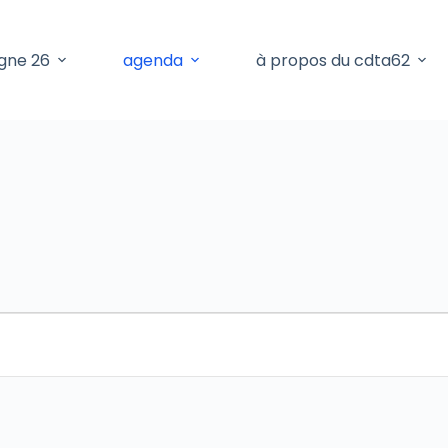
gne 26
agenda
à propos du cdta62