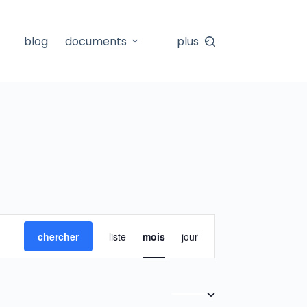
blog
documents
plus
N
chercher
liste
mois
jour
A
V