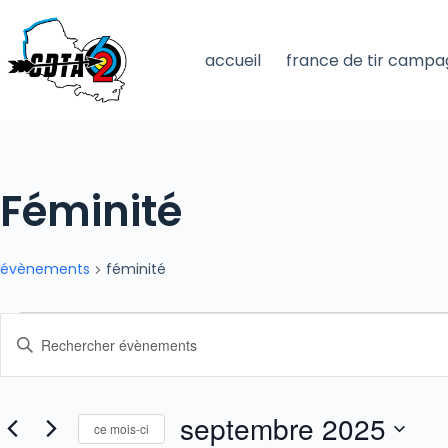
passer
au
accueil
france de tir campa
contenu
Féminité
évènements
féminité
Évènements
R
s
a
E
i
s
septembre 2025
i
ce mois-ci